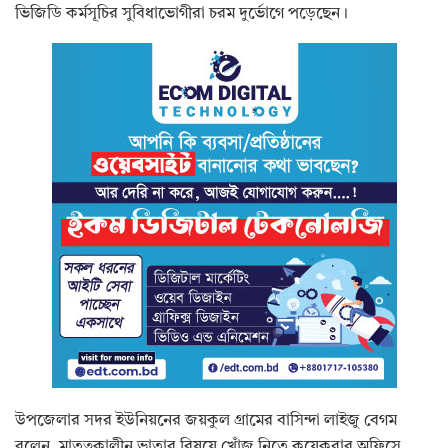
ভিজিডি কর্মসূচির সুবিধাভোগীরা চরম দুর্ভোগে পড়েছেন।
উপজেলার সদর ইউনিয়নের জয়কুল গ্রামের বাসিন্দা লাইজু বেগম
বলেন, মাতৃত্বকালীন ভাতার বিষয়ে খোঁজ নিতে কয়েকবার অফিসে