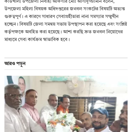
কাউখালী উপজেলা নির্বাহী অফিসার মোঃ আসাদুজ্জামান বলেন,
উপজেলা মহিলা বিষয়ক অধিদপ্তরের জনবল সংকটের বিষয়টি অত্যন্ত
গুরুত্বপূর্ণ। এ কারণে সাধারণ সেবাগ্রহীতারা নানা সমস্যার সম্মুখীন
হচ্ছেন। বিষয়টি জেলা সমন্বয় সভায় উপস্থাপন করা হয়েছে এবং সংশ্লিষ্ট
কর্তৃপক্ষকে অবহিত করা হয়েছে। আশা করছি দ্রুত জনবল নিয়োগের
মাধ্যমে সেবা কার্যক্রম স্বাভাবিক হবে।
আরও
পড়ুন