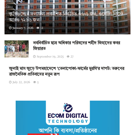
কৃষিগুচ্ছের ফলাফল প্রকাশিত নির্বাচিত ৩৭০১ জন, ওয়েটিং লিস্টে
আরও ৭২৬৬ জন
January 7, 2026
12
নবনির্বাচিত ছাত্র অধিকার পরিষদের শহীদ জিহাদের কবর
জিয়ারত
September 19, 2025
27
জুলাই মাস জুড়ে উপমহাদেশে ‘তেলাপোকা-ফার্মের মুরগি’র দাপট: তরুণের
রাজনৈতিক প্রতিবাদের নতুন রূপ
July 22, 2026
5