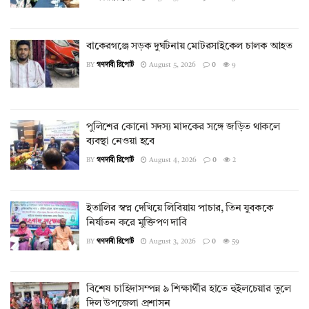
বাকেরগঞ্জে সড়ক দুর্ঘটনায় মোটরসাইকেল চালক আহত
BY
গণদাবী রিপোর্ট
August 5, 2026
0
9
পুলিশের কোনো সদস্য মাদকের সঙ্গে জড়িত থাকলে
ব্যবস্থা নেওয়া হবে
BY
গণদাবী রিপোর্ট
August 4, 2026
0
2
ইতালির স্বপ্ন দেখিয়ে লিবিয়ায় পাচার, তিন যুবককে
নির্যাতন করে মুক্তিপণ দাবি
BY
গণদাবী রিপোর্ট
August 3, 2026
0
59
বিশেষ চাহিদাসম্পন্ন ৯ শিক্ষার্থীর হাতে হুইলচেয়ার তুলে
দিল উপজেলা প্রশাসন