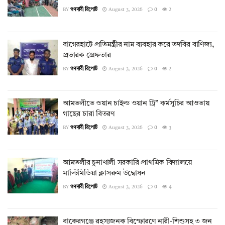
BY
গণদাবী রিপোর্ট
August 3, 2026
0
2
বাগেরহাটে প্রতিমন্ত্রীর নাম ব্যবহার করে তদবির বাণিজ্য,
প্রতারক গ্রেফতার
BY
গণদাবী রিপোর্ট
August 3, 2026
0
2
আমতলীতে ওয়ান চাইল্ড ওয়ান ট্রি” কর্মসূচির আওতায়
গাছের চারা বিতরণ
BY
গণদাবী রিপোর্ট
August 3, 2026
0
3
আমতলীর চুনাখালী সরকারি প্রাথমিক বিদ্যালয়ে
মাল্টিমিডিয়া ক্লাসরুম উদ্বোধন
BY
গণদাবী রিপোর্ট
August 3, 2026
0
4
বাকেরগঞ্জে রহস্যজনক বিস্ফোরণে নারী-শিশুসহ ৩ জন