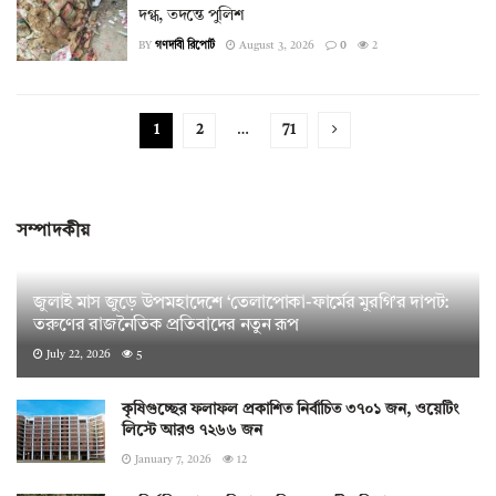
দগ্ধ, তদন্তে পুলিশ
BY
গণদাবী রিপোর্ট
August 3, 2026
0
2
1
2
…
71
সম্পাদকীয়
জুলাই মাস জুড়ে উপমহাদেশে ‘তেলাপোকা-ফার্মের মুরগি’র দাপট:
তরুণের রাজনৈতিক প্রতিবাদের নতুন রূপ
July 22, 2026
5
কৃষিগুচ্ছের ফলাফল প্রকাশিত নির্বাচিত ৩৭০১ জন, ওয়েটিং
লিস্টে আরও ৭২৬৬ জন
January 7, 2026
12