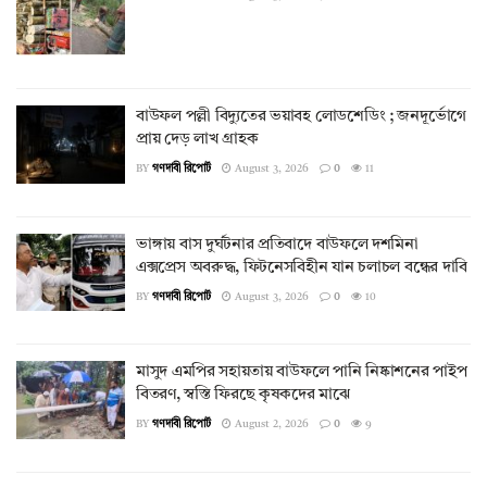
বাউফল পল্লী বিদ্যুতের ভয়াবহ লোডশেডিং ; জনদূর্ভোগে
প্রায় দেড় লাখ গ্রাহক
BY
গণদাবী রিপোর্ট
August 3, 2026
0
11
ভাঙ্গায় বাস দুর্ঘটনার প্রতিবাদে বাউফলে দশমিনা
এক্সপ্রেস অবরুদ্ধ, ফিটনেসবিহীন যান চলাচল বন্ধের দাবি
BY
গণদাবী রিপোর্ট
August 3, 2026
0
10
​মাসুদ এমপির সহায়তায় বাউফলে পানি নিষ্কাশনের পাইপ
বিতরণ, স্বস্তি ফিরছে কৃষকদের মাঝে
BY
গণদাবী রিপোর্ট
August 2, 2026
0
9