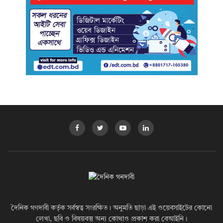
দৈনিক গণদাবী কর্তৃক সর্বস্বত্ব সংরক্ষিত। অনুমতি ছাড়া এই ওয়েবসাইটের কোনো
লেখা, ছবি ও বিষয়বস্তু অন্য কোথাও প্রকাশ করা বেআইনি।