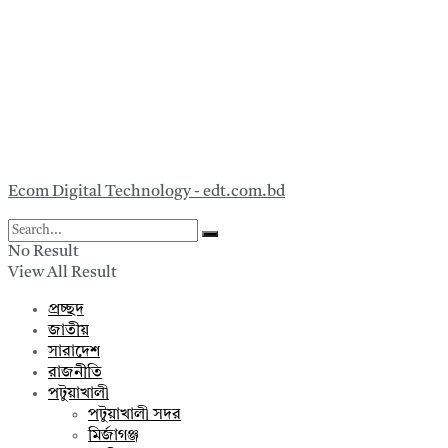
Follow us
প্রধান কার্যালয়
নতুন বাজার, পটুয়াখালী – ৮৬০০।
+880 1712-132087
ganodabinews@gmail.com
স্বত্ব © ২০২৫ দৈনিক গণদাবী | ডিজাইন ও কারিগরি সহযোগিতায়:
Ecom Digital Technology - edt.com.bd
.
No Result
View All Result
প্রচ্ছদ
জাতীয়
সারাদেশ
রাজনীতি
পটুয়াখালী
পটুয়াখালী সদর
মির্জাগঞ্জ