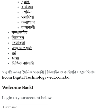
দুমকি
বাউফল
দশমিনা
গলাচিপা
কলাপাড়া
রাঙ্গাবালী
সম্পাদকীয়
বিনোদন
খেলাধুলা
তথ্য ও প্রযুক্তি
ধর্ম
স্বাস্থ্য
ভিডিও গ্যালারি
স্বত্ব © ২০২৫ দৈনিক গণদাবী | ডিজাইন ও কারিগরি সহযোগিতায়:
Ecom Digital Technology - edt.com.bd
.
Welcome Back!
Login to your account below