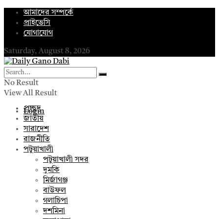
আমাদের সম্পর্কে
প্রাইভেসি
যোগাযোগ
Saturday, August 8, 2026
No Result
View All Result
প্রচ্ছদ
Login
জাতীয়
সারাদেশ
রাজনীতি
পটুয়াখালী
পটুয়াখালী সদর
দুমকি
মির্জাগঞ্জ
বাউফল
গলাচিপা
দশমিনা