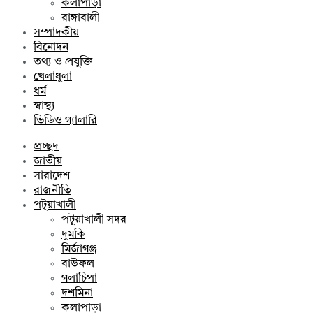
কলাপাড়া
রাঙ্গাবালী
সম্পাদকীয়
বিনোদন
তথ্য ও প্রযুক্তি
খেলাধুলা
ধর্ম
স্বাস্থ্য
ভিডিও গ্যালারি
প্রচ্ছদ
জাতীয়
সারাদেশ
রাজনীতি
পটুয়াখালী
পটুয়াখালী সদর
দুমকি
মির্জাগঞ্জ
বাউফল
গলাচিপা
দশমিনা
কলাপাড়া