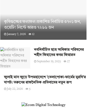
কৃষিগুচ্ছের ফলাফল প্রকাশিত নির্বাচিত ৩৭০১ জন,
ওয়েটিং লিস্টে আরও ৭২৬৬ জন
January 7, 2026
12
নবনির্বাচিত ছাত্র অধিকার পরিষদের
শহীদ জিহাদের কবর জিয়ারত
September 19, 2025
27
জুলাই মাস জুড়ে উপমহাদেশে ‘তেলাপোকা-ফার্মের মুরগি’র
দাপট: তরুণের রাজনৈতিক প্রতিবাদের নতুন রূপ
July 22, 2026
5