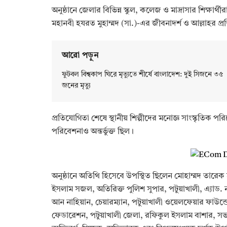
অনুষ্ঠানে জেলার বিভিন্ন স্কুল, কলেজ ও মাদ্রাসার শিক্ষার্
মহানবী হযরত মুহাম্মদ (সা.)-এর জীবনাদর্শ ও আল্লাহর প
আরো পড়ুন
ফুটবল বিশ্বকাপ ঘিরে মৃত্যুতে শীর্ষে বাংলাদেশ: দুই সিজনে ৩৫
জনের মৃত্যু
প্রতিযোগিতা শেষে স্থানীয় শিল্পীদের মনোজ্ঞ সাংস্কৃতিক প
পরিবেশনাও অন্তর্ভুক্ত ছিল।
অনুষ্ঠানে অতিথি হিসেবে উপস্থিত ছিলেন মোহাম্মদ তারেক হা
ইসলাম সজল, অতিরিক্ত পুলিশ সুপার, পটুয়াখালী, এ্যাড. নাজ
আন নাহিয়ান, চেয়ারম্যান, পটুয়াখালী ওয়েলফেয়ার ফাউন্ড
ফেডারেশন, পটুয়াখালী জেলা, রফিকুল ইসলাম বাশার, সভাপতি,