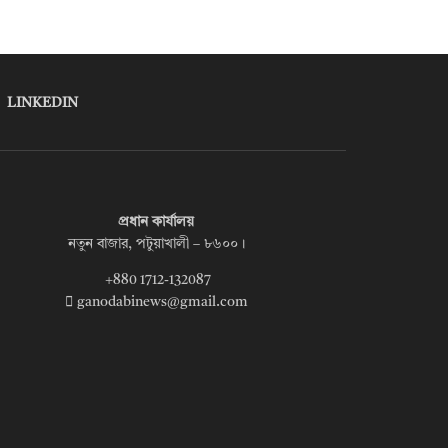
LINKEDIN
প্রধান কার্যালয়
নতুন বাজার, পটুয়াখালী – ৮৬০০।
+880 1712-132087
ganodabinews@gmail.com