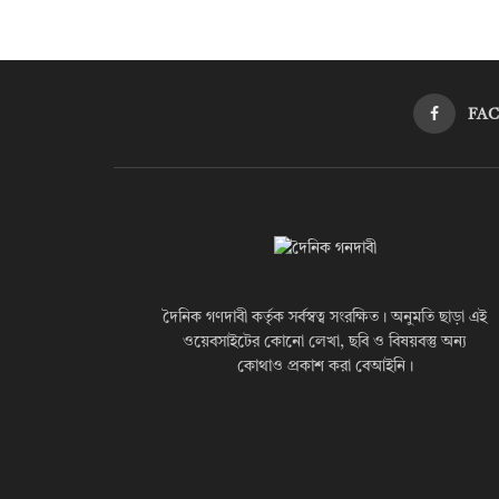
FA
দৈনিক গণদাবী কর্তৃক সর্বস্বত্ব সংরক্ষিত। অনুমতি ছাড়া এই
ওয়েবসাইটের কোনো লেখা, ছবি ও বিষয়বস্তু অন্য
কোথাও প্রকাশ করা বেআইনি।