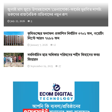
জুলাই মাস জুড়ে উপমহাদেশে ‘তেলাপোকা-ফার্মের মুরগি’র দাপট:
তরুণের রাজনৈতিক প্রতিবাদের নতুন রূপ
July 22, 2026
5
কৃষিগুচ্ছের ফলাফল প্রকাশিত নির্বাচিত ৩৭০১ জন, ওয়েটিং
লিস্টে আরও ৭২৬৬ জন
January 7, 2026
12
নবনির্বাচিত ছাত্র অধিকার পরিষদের শহীদ জিহাদের কবর
জিয়ারত
September 19, 2025
27