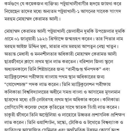
কর্মগুণে যে কয়েকজন ব্যক্তিত্য পটুয়াখালীবাসীর হৃদয়ে জায়গা করে
নিয়েছেন তাদের মধ্যে অন্যতম পটুয়াখালী-১ আসনের সাবেক সাংসদ
মরহুম মোহাম্মদ কেরামত আলী।
মোহাম্মদ কেরামত আলী পটুয়াখালী জেলাধীন দুমকি উপজেলার দুমকি
গ্রামে ০১ জানুয়ারী ১৯২৬ খ্রিস্টাব্দে জন্মগ্রহণ করেন। তার পিতার নাম
মরহুম আইজ উদ্দিন মৃধা, মাতার নাম মরহুমা আপতুন নেছা খাতুন।
অত্যন্ত মেধাবী ও মননশীলতার অধিকারী মোহাম্মদ কেরামত আলী
ছাত্রজীবনে ক্লাসে প্রথম স্থান লাভ করতেন। বরিশাল জিলা স্কুলে
অধ্যয়নকালে তিনি শিষ্টাচারের জন্য “রানীগুপ্ত র্স্বনপদক” এবং
ম্যাট্রিকুলেশন পরীক্ষায় বাংলায় পথম স্থান অধিকারের জন্য
“যোগেশচন্দ্র” পদক লাভ করেন। তিনি ম্যাট্রিকুলেশন পরীক্ষায়
কলিকাতা বিশ্ববিদ্যালয়ের অধীনে সমগ্র বাংলা ও আসামের মুসলমান
ছাত্রদের মধ্যে ৫টি লেটারসহ প্রথম স্থান অধিকার করেন। কলিকাতা
প্রেসিডেন্সি কলেজ থেকে কৃতিত্বের সাথে স্নাতক ডিগ্রী লাভ করেন।
চাকুরী জীবনে তিনি অস্ট্রেলিয়া ও লাহোরে উচ্চতর প্রশাসনিক প্রশিক্ষণ
লাভ করেন। তিনি ওয়াশিংটন, মস্কো, টোকিও ও টগোতে বিশ্বব্যাংক ও
জাতিসংঘ আয়োজিত সেমিনার এবং অর্থনৈতিক উন্নয়ন কোর্সে অংশ