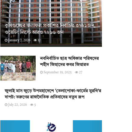
কৃষিগুচ্ছের ফলাফল প্রকাশিত নির্বাচিত ৩৭০১ জন,
ওয়েটিং লিস্টে আরও ৭২৬৬ জন
January 7, 2026
12
নবনির্বাচিত ছাত্র অধিকার পরিষদের
শহীদ জিহাদের কবর জিয়ারত
September 19, 2025
27
জুলাই মাস জুড়ে উপমহাদেশে ‘তেলাপোকা-ফার্মের মুরগি’র
দাপট: তরুণের রাজনৈতিক প্রতিবাদের নতুন রূপ
July 22, 2026
5