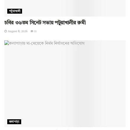
পটুয়াখালী
চবির ৩৬তম সিনেট সভায় পটুয়াখালীর রুমী
August 8, 2026
11
কলাপাড়া