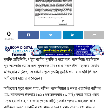
0
SHARES
দুমকি প্রতিনিধি:
পটুয়াখালীর দুমকি উপজেলার পাঙ্গাশিয়া ইউনিয়নে
পূর্ব শত্রুতার জেরে এক যুবককে মারধর ও নগদ টাকা ছিনিয়ে নেয়ার
অভিযোগ উঠেছে। এ ঘটনায় ভুক্তভোগী দুমকি থানায় একটি লিখিত
অভিযোগ দায়ের করেছেন।
অভিযোগ সূত্রে জানা যায়, দক্ষিণ পাঙ্গাশিয়ার ৪ নম্বর ওয়ার্ডের বাসিন্দা
মোঃ বাকেরুল ইসলাম (৩৯) গতমঙ্গলবার (৩ মার্চ) সন্ধ্যা সাড়ে ৭টার
দিকে ধোপার হাট বাজার থেকে বাড়ি ফেরার পথে একই এলাকার
নাহিদুল (২৬), সানাউল জোমাদ্দার (২৫), মোঃ রাহাত জোমাদ্দার