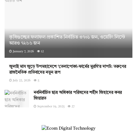
কৃষিগুচ্ছের ফলাফল প্রকাশিত নির্বাচিত ৩৭০১ জন, ওয়েটিং লিস্টে
আরও ৭২৬৬ জন
January 7, 2026
12
জুলাই মাস জুড়ে উপমহাদেশে ‘তেলাপোকা-ফার্মের মুরগি’র দাপট: তরুণের
রাজনৈতিক প্রতিবাদের নতুন রূপ
July 22, 2026
5
নবনির্বাচিত ছাত্র অধিকার পরিষদের শহীদ জিহাদের কবর
জিয়ারত
September 19, 2025
27