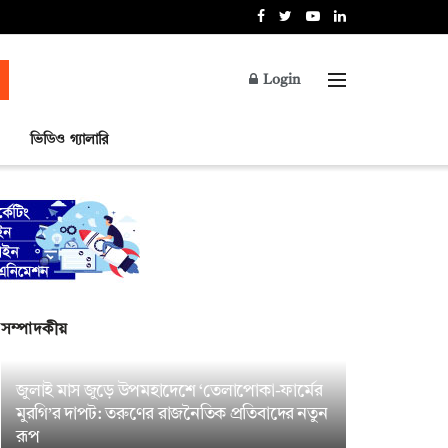
Login
ভিডিও গ্যালারি
সম্পাদকীয়
জুলাই মাস জুড়ে উপমহাদেশে ‘তেলাপোকা-ফার্মের
মুরগি’র দাপট: তরুণের রাজনৈতিক প্রতিবাদের নতুন
রূপ