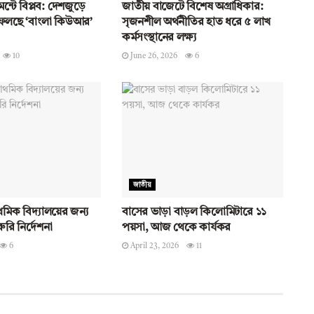
ন্টে বিপ্লব: দেশজুড়ে
জাতীয় বাজেটে বিশেষ অগ্রাধিকার:
ফেলছে ‘বাংলা কিউআর’
সৃজনশীল অর্থনীতির হাত ধরে ৫ লাখ
কর্মসংস্থানের লক্ষ্য
10
June 26, 2026
6
জাতীয়
থমিক বিদ্যালয়ের জন্য
বাসের ভাড়া বাড়ল কিলোমিটারে ১১
ুরি নির্দেশনা
পয়সা, আজ থেকে কার্যকর
6
April 23, 2026
11