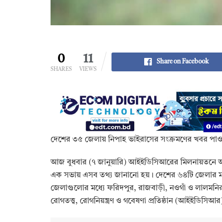
0
11
Share on Facebook
SHARES
VIEWS
দেশের ৩৫ জেলায় নিপাহ ভাইরাসের সংক্রমণের খবর পাও
আজ বুধবার (৭ জানুয়ারি) আইইডিসিআরের মিলনায়তনে অনুষ্
এক সভায় এসব তথ্য জানানো হয়। দেশের ৬৪টি জেলার মধ্
জেলাগুলোর মধ্যে ফরিদপুর, রাজবাড়ী, নওগাঁ ও লালমনিরহ
রোগতত্ত্ব, রোগনিয়ন্ত্রণ ও গবেষণা প্রতিষ্ঠান (আইইডিসিআর