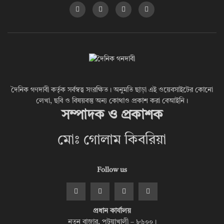
দৈনিক গণদাবী কর্তৃক সর্বস্বত্ব সংরক্ষিত। অনুমতি ছাড়া এই ওয়েবসাইটের কোনো
লেখা, ছবি ও বিষয়বস্তু অন্য কোথাও প্রকাশ করা বেআইনি।
সম্পাদক ও প্রকাশক
মোঃ গোলাম কিবরিয়া
Follow us
প্রধান কার্যালয়
নতুন বাজার, পটুয়াখালী – ৮৬০০।