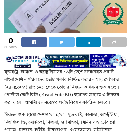
0
SHARES
যুক্তরাষ্ট্র, কানাডা ও অস্ট্রেলিয়াসহ ১৬টি দেশে বসবাসরত প্রবাসী
বাংলাদেশি নাগরিকদের ভোটাধিকার নিশ্চিত করার লক্ষ্যে সোমবার
(২৪ নভেম্বর) রাত ১২টা থেকে ভোটার নিবন্ধন কার্যক্রম শুরু হচ্ছে।
পোস্টাল ভোট বিডি (Postal Vote BD) অ্যাপের মাধ্যমে এ নিবন্ধন
করা যাবে। আগামী ২৮ নভেম্বর পর্যন্ত নিবন্ধন কার্যক্রম চলবে।
নিবন্ধন শুরু হওয়া দেশগুলো হলো– যুক্তরাষ্ট্র, কানাডা, অস্ট্রেলিয়া,
নিউজিল্যান্ড, মেক্সিকো, কিউবা, জ্যামাইকা, ত্রিনিদাদ ও টোবাগো,
পানামা, হন্ডুরাস, হাইতি, নিকারাগুয়া, গুয়াতেমালা, ডমিনিকান