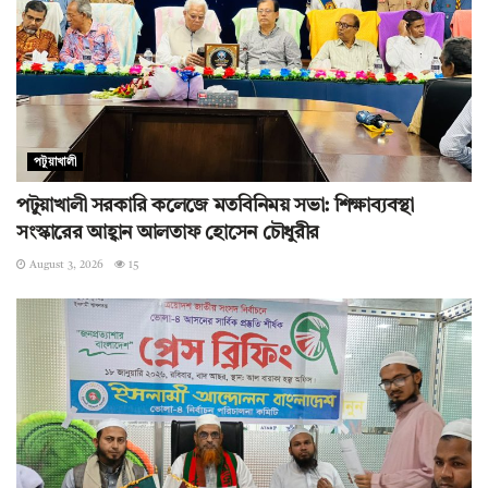
পটুয়াখালী
পটুয়াখালী সরকারি কলেজে মতবিনিময় সভা: শিক্ষাব্যবস্থা
সংস্কারের আহ্বান আলতাফ হোসেন চৌধুরীর
August 3, 2026
15