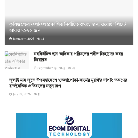
কৃষিগুচ্ছের ফলাফল প্রকাশিত নির্বাচিত ৩৭০১ জন, ওয়েটিং লিস্টে
আরও ৭২৬৬ জন
January 7, 2026
12
নবনির্বাচিত ছাত্র অধিকার পরিষদের শহীদ জিহাদের কবর
জিয়ারত
September 19, 2025
27
জুলাই মাস জুড়ে উপমহাদেশে ‘তেলাপোকা-ফার্মের মুরগি’র দাপট: তরুণের
রাজনৈতিক প্রতিবাদের নতুন রূপ
July 22, 2026
5