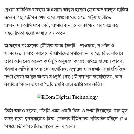
প্রধান অতিথির বক্তব্যে মাওলানা আবুল হাসান মোহাম্মদ আব্দুল হালিম
বলেন, “ছাত্রজীবন শেষ করে প্রথমবারের মতো পটুয়াখালীতে
আসলাম। আমি মনে করি, আমার জন্য নেক কাজের সবচেয়ে বড়
সহযোগিতা হলো আমাদের সংগঠন।
আমাদের সংগঠনের মৌলিক কাজ তিনটি—দাওয়াত, সংগঠন ও
সংঘবদ্ধতা। আজ অনেকেই আমাদের সমালোচনা করে, কিন্তু বাস্তবে
তারা আমাদের অনেক কর্মসূচি অনুসরণ করেই এগিয়ে যাচ্ছে। কারণ,
ইসলাম প্রতিষ্ঠার জন্য যে বৈজ্ঞানিক, সুশৃঙ্খল ও কুরআন-সুন্নাহভিত্তিক
দর্শন সৈয়দ আবুল আ’লা মওদুদী (রহ.) উপস্থাপন করেছিলেন, তার
কার্যকর বিকল্প এখনো তৈরি হয়নি বলে আমি মনে করি।”
তিনি আরও বলেন, “তিনি এমন একটি চিন্তা ও দর্শন দিয়েছেন, যার মূল
লক্ষ্য হলো যুবসমাজের চিন্তা-চেতনার ইতিবাচক পরিবর্তন ঘটানো।” এ
বিষয়ে তিনি বিস্তারিত আলোচনা করেন।