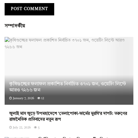
সম্পাদকীয়
কৃষিগুচ্ছের ফলাফল প্রকাশিত নির্বাচিত ৩৭০১ জন, ওয়েটিং লিস্টে
আরও ৭২৬৬ জন
January 7, 2026
12
জুলাই মাস জুড়ে উপমহাদেশে ‘তেলাপোকা-ফার্মের মুরগি’র দাপট: তরুণের
রাজনৈতিক প্রতিবাদের নতুন রূপ
July 22, 2026
5