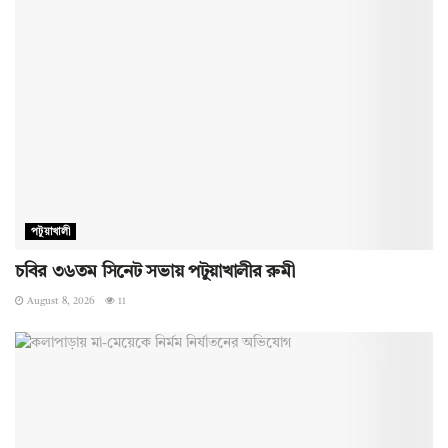
পটুয়াখালী
চবির ৩৬তম সিনেট সভায় পটুয়াখালীর রুমী
August 8, 2026
11