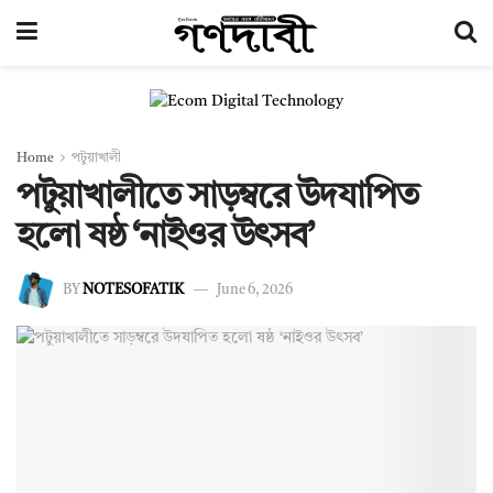
Home
পটুয়াখালী
‎পটুয়াখালীতে সাড়ম্বরে উদযাপিত
হলো ষষ্ঠ ‘নাইওর উৎসব’
BY
NOTESOFATIK
June 6, 2026