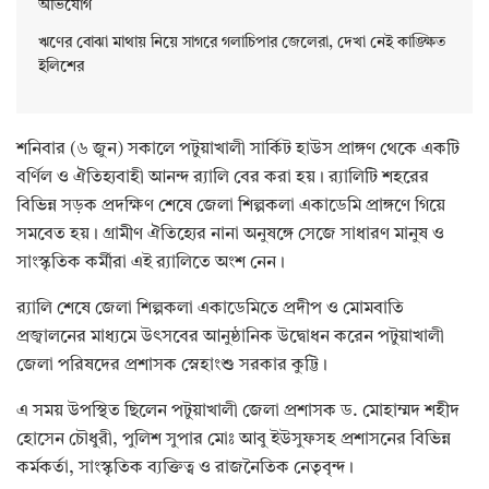
অভিযোগ
ঋণের বোঝা মাথায় নিয়ে সাগরে গলাচিপার জেলেরা, দেখা নেই কাঙ্ক্ষিত
ইলিশের
‎শনিবার (৬ জুন) সকালে পটুয়াখালী সার্কিট হাউস প্রাঙ্গণ থেকে একটি
বর্ণিল ও ঐতিহ্যবাহী আনন্দ র‌্যালি বের করা হয়। র‌্যালিটি শহরের
বিভিন্ন সড়ক প্রদক্ষিণ শেষে জেলা শিল্পকলা একাডেমি প্রাঙ্গণে গিয়ে
সমবেত হয়। গ্রামীণ ঐতিহ্যের নানা অনুষঙ্গে সেজে সাধারণ মানুষ ও
সাংস্কৃতিক কর্মীরা এই র‌্যালিতে অংশ নেন।
‎র‌্যালি শেষে জেলা শিল্পকলা একাডেমিতে প্রদীপ ও মোমবাতি
প্রজ্বালনের মাধ্যমে উৎসবের আনুষ্ঠানিক উদ্বোধন করেন পটুয়াখালী
জেলা পরিষদের প্রশাসক স্নেহাংশু সরকার কুট্টি।
‎এ সময় উপস্থিত ছিলেন পটুয়াখালী জেলা প্রশাসক ড. মোহাম্মদ শহীদ
হোসেন চৌধুরী, পুলিশ সুপার মোঃ আবু ইউসুফসহ প্রশাসনের বিভিন্ন
কর্মকর্তা, সাংস্কৃতিক ব্যক্তিত্ব ও রাজনৈতিক নেতৃবৃন্দ।