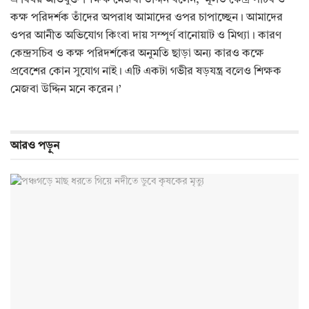
এ বিষয় অভিযুক্ত শিক্ষক মেজবা উদ্দিন বলেন, ‘মূলত কেন্দ্র সচিব ও
কক্ষ পরিদর্শক তাঁদের অপরাধ আমাদের ওপর চাপাচ্ছেন। আমাদের
ওপর আনীত অভিযোগ কিংবা দায় সম্পূর্ণ বানোয়াট ও মিথ্যা। কারণ
কেন্দ্রসচিব ও কক্ষ পরিদর্শকের অনুমতি ছাড়া অন্য কারও কক্ষে
প্রবেশের কোন সুযোগ নাই। এটি একটা গভীর ষড়যন্ত্র বলেও শিক্ষক
মেজবা উদ্দিন মনে করেন।’
আরও
পড়ুন