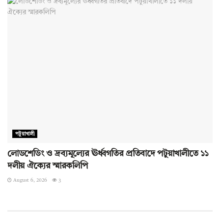
পটুয়াখালী
লোডশেডিং ও দ্রব্যমূল্যের ঊর্ধ্বগতির প্রতিবাদে পটুয়াখালীতে ১১
দলীয় ঐক্যের স্মারকলিপি
August 6, 2026
3