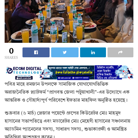
0
SHARES
পবিত্র মাহে রমজান উপলক্ষে সামাজিক যোগাযোগভিত্তিক
অরাজনৈতিক প্ল্যাটফর্ম “প্রাণবন্ত জেলা পটুয়াখালী”-এর উদ্যোগে এক
আন্তরিক ও সৌহার্দ্যপূর্ণ পরিবেশে ইফতার মাহফিল অনুষ্ঠিত হয়েছে।
শুক্রবার (৬ মার্চ) প্লেজার পয়েন্টে গ্রুপের কিউরেটর মোঃ মাহমুদ
হাসানের সভাপতিত্বে এবং মডারেটর মোঃ মেহেদী হাসানের সঞ্চালনায়
অ্যাডমিন প্যানেলের সদস্য, সাধারণ সদস্য, শুভাকাঙ্ক্ষী ও আমন্ত্রিত
অতিথিরা অংশগ্রহণ করেন।