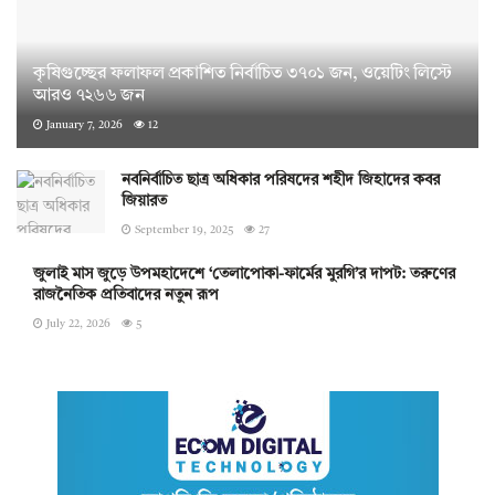
কৃষিগুচ্ছের ফলাফল প্রকাশিত নির্বাচিত ৩৭০১ জন, ওয়েটিং লিস্টে
আরও ৭২৬৬ জন
January 7, 2026
12
নবনির্বাচিত ছাত্র অধিকার পরিষদের শহীদ জিহাদের কবর
জিয়ারত
September 19, 2025
27
জুলাই মাস জুড়ে উপমহাদেশে ‘তেলাপোকা-ফার্মের মুরগি’র দাপট: তরুণের
রাজনৈতিক প্রতিবাদের নতুন রূপ
July 22, 2026
5