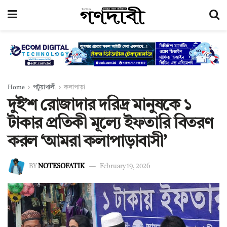
Home
পটুয়াখালী
কলাপাড়া
দুই’শ রোজাদার দরিদ্র মানুষকে ১
টাকার প্রতিকী মূল্যে ইফতারি বিতরণ
করল ‘আমরা কলাপাড়াবাসী’
BY
NOTESOFATIK
February 19, 2026