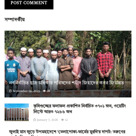
সম্পাদকীয়
নবনির্বাচিত ছাত্র অধিকার পরিষদের শহীদ জিহাদের কবর জিয়ারত
September 19, 2025
28
কৃষিগুচ্ছের ফলাফল প্রকাশিত নির্বাচিত ৩৭০১ জন, ওয়েটিং
লিস্টে আরও ৭২৬৬ জন
January 7, 2026
12
জুলাই মাস জুড়ে উপমহাদেশে ‘তেলাপোকা-ফার্মের মুরগি’র দাপট: তরুণের