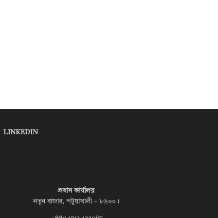
LINKEDIN
প্রধান কার্যালয়
নতুন বাজার, পটুয়াখালী – ৮৬০০।