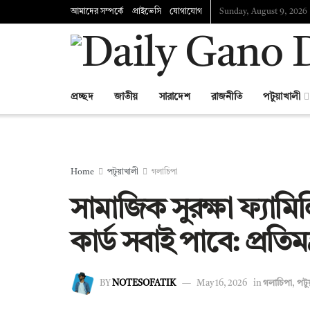
আমাদের সম্পর্কে
প্রাইভেসি
যোগাযোগ
Sunday, August 9, 2026
প্রচ্ছদ
জাতীয়
সারাদেশ
রাজনীতি
পটুয়াখালী
Home
পটুয়াখালী
গলাচিপা
সামাজিক সুরক্ষা ফ্যামিলি
কার্ড সবাই পাবে: প্রতিমন
BY
NOTESOFATIK
May 16, 2026
in
গলাচিপা
,
পটু