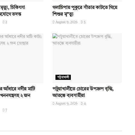
ৃত্যু, চিকিৎসা
গলাচিপায় পুকুরে সাঁতার কাটতে গিয়ে
যোগে তদন্ত
শিশুর মৃ”ত্যু
2
August 9, 2026
5
পটুয়াখালী
 আঁধারে নদীর মাটি
পটুয়াখালীতে চোরের উপদ্রুপ বৃদ্ধি,
 খননযন্ত্রসহ ২ জন
আতঙ্কে ব্যবসায়ীরা
August 9, 2026
4
7