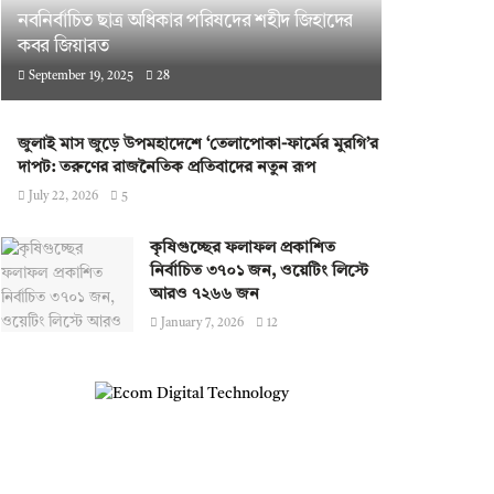
নবনির্বাচিত ছাত্র অধিকার পরিষদের শহীদ জিহাদের
কবর জিয়ারত
September 19, 2025
28
জুলাই মাস জুড়ে উপমহাদেশে ‘তেলাপোকা-ফার্মের মুরগি’র
দাপট: তরুণের রাজনৈতিক প্রতিবাদের নতুন রূপ
July 22, 2026
5
কৃষিগুচ্ছের ফলাফল প্রকাশিত
নির্বাচিত ৩৭০১ জন, ওয়েটিং লিস্টে
আরও ৭২৬৬ জন
January 7, 2026
12