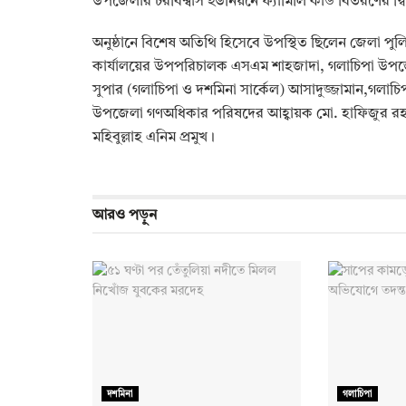
উপজেলার চরবিশ্বাস ইউনিয়নে ফ্যামিলি কার্ড বিতরণের দ্বি
অনুষ্ঠানে বিশেষ অতিথি হিসেবে উপস্থিত ছিলেন জেলা প
কার্যালয়ের উপপরিচালক এসএম শাহজাদা, গলাচিপা উপজে
সুপার (গলাচিপা ও দশমিনা সার্কেল) আসাদুজ্জামান,গল
উপজেলা গণঅধিকার পরিষদের আহ্বায়ক মো. হাফিজুর রহ
মহিবুল্লাহ এনিম প্রমুখ।
আরও
পড়ুন
দশমিনা
গলাচিপা