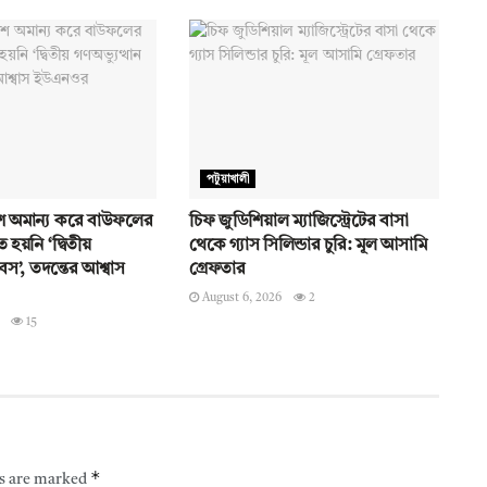
পটুয়াখালী
 অমান্য করে বাউফলের
চিফ জুডিশিয়াল ম্যাজিস্ট্রেটের বাসা
 হয়নি ‘দ্বিতীয়
থেকে গ্যাস সিলিন্ডার চুরি: মূল আসামি
িবস’, তদন্তের আশ্বাস
গ্রেফতার
August 6, 2026
2
15
*
ds are marked