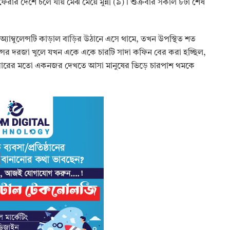
া ফেরার দেশে চলে যায় মেঝ মেয়ে মুন্নী (৯)। শুক্রবার সকাল ৮টা শেষ
অ্যাম্বুলেন্সটি কাড়াল বাড়ির উঠানে এসে থামে, তখন উপস্থিত শত
লেন্সের দরজা খুলে যখন একে একে চারটি সাদা কফিন বের করা হচ্ছিল,
ষবারের মতো একনজর দেখতে আসা মানুষের ভিড়ে চারপাশ থমকে