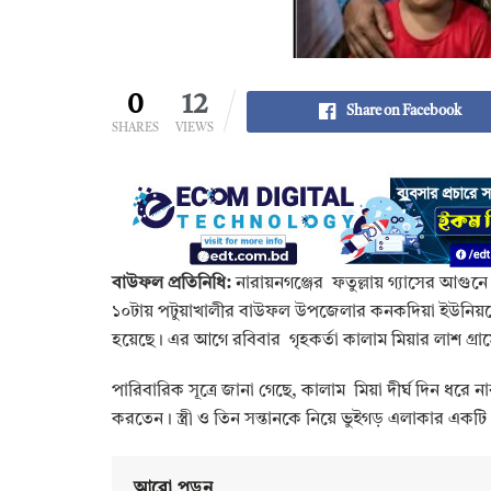
0
12
Share on Facebook
SHARES
VIEWS
‎বাউফল প্রতিনিধি:
নারায়নগঞ্জের ফতুল্লায় গ্যাসের আগুনে 
১০টায় পটুয়াখালীর বাউফল উপজেলার কনকদিয়া ইউনিয়নে
হয়েছে। এর আগে রবিবার গৃহকর্তা কালাম মিয়ার লাশ গ্র
‎পারিবারিক সূত্রে জানা গেছে, কালাম মিয়া দীর্ঘ দিন ধরে 
করতেন। স্ত্রী ও তিন সন্তানকে নিয়ে ভুইগড় এলাকার একট
আরো পড়ুন