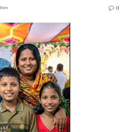
0
াউফল