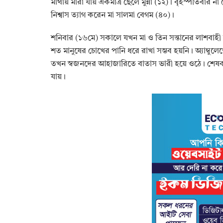
মাথায় মারা যায় একমাত্র ছেলে মুন্না (১২)। বৃহস্পতিবার ন
নিশ্বাস ত্যাগ করেন মা সালমা বেগম (৪০)।
‎শনিবার (১৬মে) সকালে যখন মা ও তিন সন্তানের লাশবাহী 
শত মানুষের চোখের পানি ধরে রাখা সম্ভব হয়নি। অ্যাম্বু
তখন স্বজনদের আহাজারিতে বাতাস ভারী হয়ে ওঠে। শে
যায়।