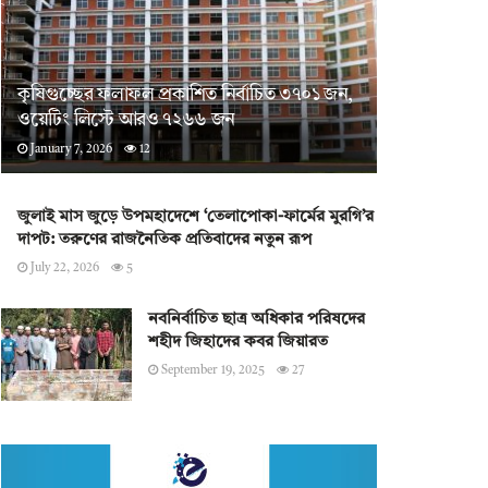
কৃষিগুচ্ছের ফলাফল প্রকাশিত নির্বাচিত ৩৭০১ জন,
ওয়েটিং লিস্টে আরও ৭২৬৬ জন
January 7, 2026
12
জুলাই মাস জুড়ে উপমহাদেশে ‘তেলাপোকা-ফার্মের মুরগি’র
দাপট: তরুণের রাজনৈতিক প্রতিবাদের নতুন রূপ
July 22, 2026
5
নবনির্বাচিত ছাত্র অধিকার পরিষদের
শহীদ জিহাদের কবর জিয়ারত
September 19, 2025
27