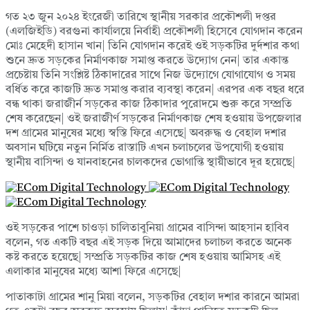
গত ২৩ জুন ২০২৪ ইংরেজী তারিখে স্থানীয় সরকার প্রকৌশলী দপ্তর
(এলজিইডি) বরগুনা কার্যালয়ে নির্বাহী প্রকৌশলী হিসেবে যোগদান করেন
মোঃ মেহেদী হাসান খান| তিনি যোগদান করেই ওই সড়কটির দুর্দশার কথা
শুনে দ্রুত সড়কের নির্মাণকাজ সমাপ্ত করতে উদ্যোগ নেন| তার একান্ত
প্রচেষ্টায় তিনি সংশ্লিষ্ট ঠিকাদারের সাথে নিজ উদ্যোগে যোগাযোগ ও সময়
বর্ধিত করে কাজটি দ্রুত সমাপ্ত করার ব্যবস্থা করেন| এরপর এক বছর ধরে
বন্ধ থাকা জরাজীর্ন সড়কের কাজ ঠিকাদার পুরোদমে শুরু করে সম্প্রতি
শেষ করেছেন| ওই জরাজীর্ণ সড়কের নির্মাণকাজ শেষ হওয়ায় উপজেলার
দশ গ্রামের মানুষের মধ্যে স্বস্তি ফিরে এসেছে| অবরুদ্ধ ও বেহাল দশার
অবসান ঘটিয়ে নতুন নির্মিত রাস্তাটি এখন চলাচলের উপযোগী হওয়ায়
স্থানীয় বাসিন্দা ও যানবাহনের চালকদের ভোগান্তি স্থায়ীভাবে দূর হয়েছে|
ওই সড়কের পাশে চাওড়া চালিতাবুনিয়া গ্রামের বাসিন্দা আহসান হাবিব
বলেন, গত একটি বছর এই সড়ক দিয়ে আমাদের চলাচল করতে অনেক
কষ্ট করতে হয়েছে| সম্প্রতি সড়কটির কাজ শেষ হওয়ায় আমিসহ এই
এলাকার মানুষের মধ্যে আশা ফিরে এসেছে|
পাতাকাটা গ্রামের শানু মিয়া বলেন, সড়কটির বেহাল দশার কারনে আমরা