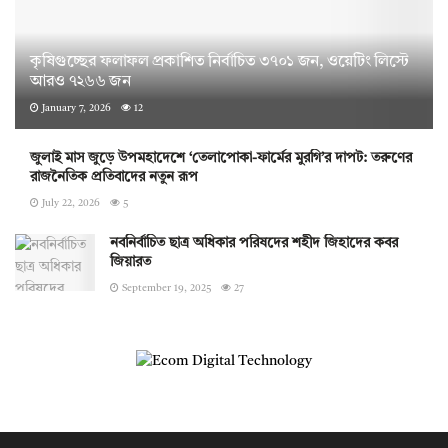
কৃষিগুচ্ছের ফলাফল প্রকাশিত নির্বাচিত ৩৭০১ জন, ওয়েটিং লিস্টে
আরও ৭২৬৬ জন
January 7, 2026
12
জুলাই মাস জুড়ে উপমহাদেশে ‘তেলাপোকা-ফার্মের মুরগি’র দাপট: তরুণের
রাজনৈতিক প্রতিবাদের নতুন রূপ
July 22, 2026
5
নবনির্বাচিত ছাত্র অধিকার পরিষদের শহীদ জিহাদের কবর
জিয়ারত
September 19, 2025
27