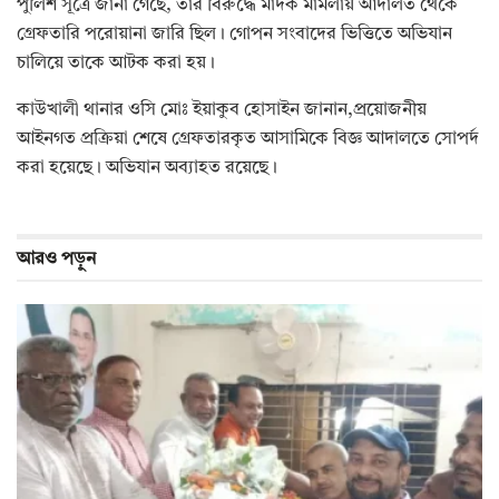
পুলিশ সূত্রে জানা গেছে, তার বিরুদ্ধে মাদক মামলায় আদালত থেকে
গ্রেফতারি পরোয়ানা জারি ছিল। গোপন সংবাদের ভিত্তিতে অভিযান
চালিয়ে তাকে আটক করা হয়।
কাউখালী থানার ওসি মোঃ ইয়াকুব হোসাইন জানান,প্রয়োজনীয়
আইনগত প্রক্রিয়া শেষে গ্রেফতারকৃত আসামিকে বিজ্ঞ আদালতে সোপর্দ
করা হয়েছে। অভিযান অব্যাহত রয়েছে।
আরও
পড়ুন