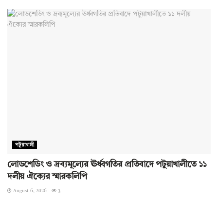
পটুয়াখালী
লোডশেডিং ও দ্রব্যমূল্যের ঊর্ধ্বগতির প্রতিবাদে পটুয়াখালীতে ১১
দলীয় ঐক্যের স্মারকলিপি
August 6, 2026
3