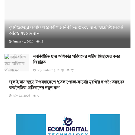
কৃষিগুচ্ছের ফলাফল প্রকাশিত নির্বাচিত ৩৭০১ জন, ওয়েটিং লিস্টে
আরও ৭২৬৬ জন
January 7, 2026
12
নবনির্বাচিত ছাত্র অধিকার পরিষদের শহীদ জিহাদের কবর
জিয়ারত
September 19, 2025
27
জুলাই মাস জুড়ে উপমহাদেশে ‘তেলাপোকা-ফার্মের মুরগি’র দাপট: তরুণের
রাজনৈতিক প্রতিবাদের নতুন রূপ
July 22, 2026
5